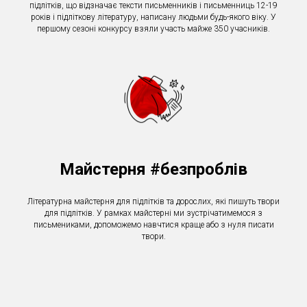
підлітків, що відзначає тексти письменників і письменниць 12-19
років і підліткову літературу, написану людьми будь-якого віку. У
першому сезоні конкурсу взяли участь майже 350 учасників.
Майстерня #безпроблів
Літературна майстерня для підлітків та дорослих, які пишуть твори
для підлітків. У рамках майстерні ми зустрічатимемося з
письмениками, допоможемо навчтися краще або з нуля писати
твори.